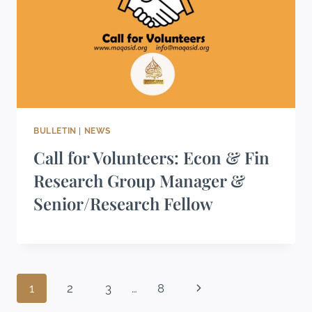
BULLETIN
|
NEWS
Call for Volunteers: Econ & Fin
Research Group Manager &
Senior/Research Fellow
1
2
3
…
8