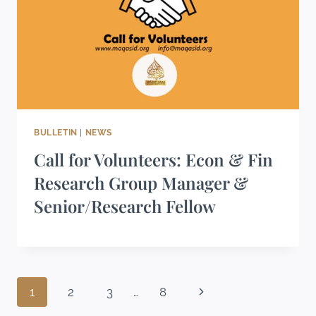
BULLETIN
|
NEWS
Call for Volunteers: Econ & Fin
Research Group Manager &
Senior/Research Fellow
1
2
3
…
8