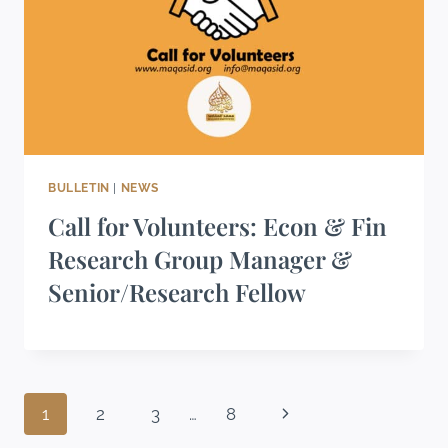
BULLETIN
|
NEWS
Call for Volunteers: Econ & Fin
Research Group Manager &
Senior/Research Fellow
1
2
3
…
8