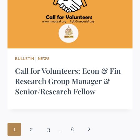
BULLETIN
|
NEWS
Call for Volunteers: Econ & Fin
Research Group Manager &
Senior/Research Fellow
1
2
3
…
8