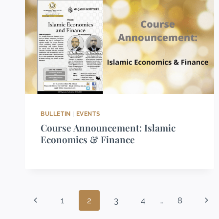
BULLETIN
|
EVENTS
Course Announcement: Islamic
Economics & Finance
1
2
3
4
…
8