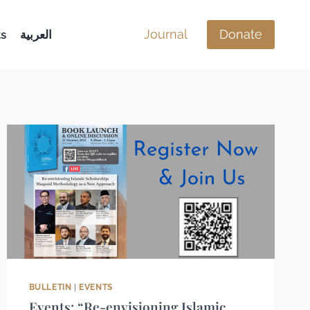
Journal
Donate
s
العربية
BULLETIN
|
EVENTS
Events: “Re-envisioning Islamic