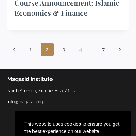
Course Announcement: Islamic
Economics & Finance
1
2
3
4
…
7
Maqasid Institute
North America, Europe, Asia, Africa
info@maqasid.org
This website uses cookies to ensure you get
the best experience on our website