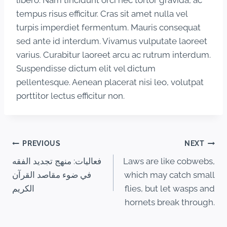
tempus risus efficitur. Cras sit amet nulla vel
turpis imperdiet fermentum. Mauris consequat
sed ante id interdum. Vivamus vulputate laoreet
varius. Curabitur laoreet arcu ac rutrum interdum.
Suspendisse dictum elit vel dictum
pellentesque. Aenean placerat nisi leo, volutpat
porttitor lectus efficitur non.
PREVIOUS
NEXT
فعاليات: منهج تجديد الفقه
Laws are like cobwebs,
في ضوء مقاصد القرآن
which may catch small
الكريم
flies, but let wasps and
hornets break through.