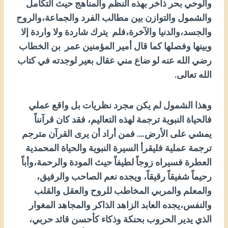
والوحي بحر ذاخر بهذه النظم والمناهج حيث التكامل
والشمول والتوازن بين مطالب الفرد والجماعة،والروح
والجسد،والدنيا والآخرة،فلم يترك شاردة ولا واردة إلا
وبينها وفصلها كما قال أمير المؤمنين عمر بن الخطاب
رضي الله عنه لو ضاع مني عقال بعير لوجدته في كتاب
الله تعالى.
وهذا الشمول لم يكن مجرد نظريات بل واقع عملي
فالحياة النبوية ترجمة لهذه التعاليم، فقد كان قرآنناً
يمشي على الأرض…. فمن أراد أن يرى القرآن مترجم
ترجمة عملية فليقرأ السيرة النبوية والحياة المحمدية
العطرة فسيراه زوجاً لطيفاً حيث المودة والرحمة،وأباً
رحيماً شفيقاً رقيقاً، ويجده نعم الصاحب والرفيق،
والمعلم والمربي المخاطب للروح والعقل والقلب
والنفس،يجده العابد الزاهد الذاكر والمجاهد المغوار
الذي يدير الحروب بحنكة وذكاء كأحسن قائد حربي،