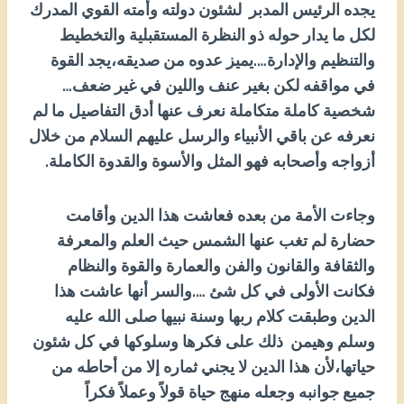
يجده الرئيس المدبر لشئون دولته وأمته القوي المدرك
لكل ما يدار حوله ذو النظرة المستقبلية والتخطيط
والتنظيم والإدارة….يميز عدوه من صديقه،يجد القوة
في مواقفه لكن بغير عنف واللين في غير ضعف…
شخصية كاملة متكاملة نعرف عنها أدق التفاصيل ما لم
نعرفه عن باقي الأنبياء والرسل عليهم السلام من خلال
أزواجه وأصحابه فهو المثل والأسوة والقدوة الكاملة.
وجاءت الأمة من بعده فعاشت هذا الدين وأقامت
حضارة لم تغب عنها الشمس حيث العلم والمعرفة
والثقافة والقانون والفن والعمارة والقوة والنظام
فكانت الأولى في كل شئ ….والسر أنها عاشت هذا
الدين وطبقت كلام ربها وسنة نبيها صلى الله عليه
وسلم وهيمن ذلك على فكرها وسلوكها في كل شئون
حياتها،لأن هذا الدين لا يجني ثماره إلا من أحاطه من
جميع جوانبه وجعله منهج حياة قولاً وعملاً فكراً