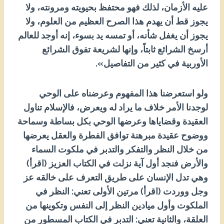
عليه الأزمان، لذلك فهو محتفظ بحيويته ومرونته، ولا
يجوز قط أن يهدم هذا الصرح العظيم من العلوم، ولا
يجوز أن يغفل شأنه، أو تمسه يد بسوء، إنه أوجد للعالم
أرسخ الشرائع ثابتاً، وإنها لشريعة تفوق الشرائع
الأوربية في كثير من التفاصيل».
ولو استعرضنا هذا المفهوم وعرضناه على الوحي
لوجدنا الأمر خلاف ما يراد له ويعرض، فالإسلام تناول
العقيدة وقضاياها وعرضها الوحي بكل بساطة وسماحة
ووضوح عقيدة مبرهنة توافق الفطرة والعقل يعرضها
من خلال النظر والتفكر والتدبر في ملكوت السماء
والأرض فنجد أول آية نزلت في الكتاب العزيز (اقرأ)
وهي تدل الإنسان على طريق التعرف على خالقه عز
وجل ووردت (اقرأ) مرتين الأولى تعني: النظر في
الملكوت وأول ميادين النظر إلى النفس وتكوينها من
العلقة، والثانية تعني: التدبر في الكتاب المسطور من