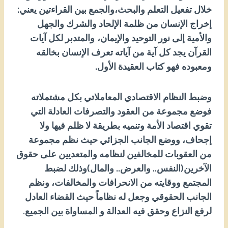
خلال تفعيل التعلم والبحث،والجمع بين القراءتين يعني:
إخراج الإنسان من ظلمة الإلحاد والشرك والجهل
والأمية إلى نور التوحيد والإيمان،
والمتدبر لكل آيات
القرآن يجد كل آية من آياته تعرف الإنسان بخالقه
ومعبوده فهو كتاب العقيدة الأول.
وضبط النظام الاقتصادي المعاملاتي بكل مشتملاته
فوضع مجموعة من العقود والتصرفات العادلة التي
تقوي اقتصاد الأمة وتنميه بطريقة لا ظلم فيها ولا
إجحاف، ووضع الجانب الجزائي حيث نظم مجموعة
من العقوبات للمخالفين لنظامه والمتعديين على حقوق
الآخرين(النفس.. والعرض.. والمال)وذلك لضبط
المجتمع ووقايته من الانحرافات والمخالفات، ونظم
الجانب الحقوقي وجعل له نظاماً حيث القضاء العادل
لرفع النزاع وحقق فيه العدالة و المساواة بين الجميع.