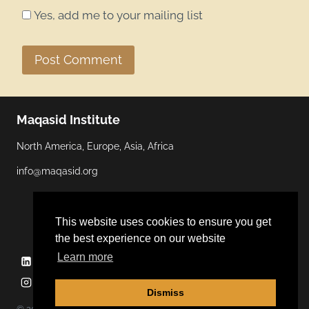
Yes, add me to your mailing list
Maqasid Institute
North America, Europe, Asia, Africa
info@maqasid.org
This website uses cookies to ensure you get
the best experience on our website
Learn more
Linkedin
YouTube
Facebook
Twitter
Instagram
Dismiss
© 2026 Maqasid Institute | Hosted by
ALGOCAS