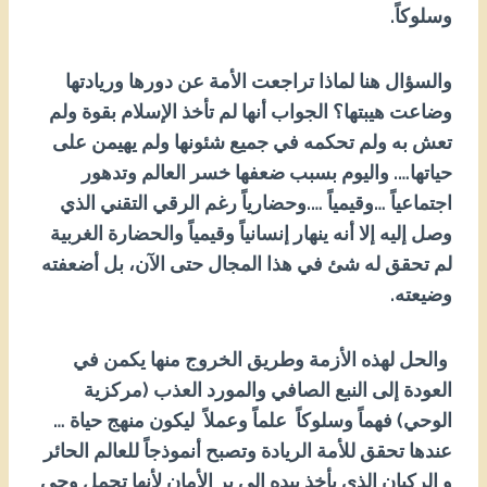
وسلوكاً.
والسؤال هنا لماذا تراجعت الأمة عن دورها وريادتها
وضاعت هيبتها؟ الجواب أنها لم تأخذ الإسلام بقوة ولم
تعش به ولم تحكمه في جميع شئونها ولم يهيمن على
حياتها…. واليوم بسبب ضعفها خسر العالم وتدهور
اجتماعياً …وقيمياً ….وحضارياً رغم الرقي التقني الذي
وصل إليه إلا أنه ينهار إنسانياً وقيمياً والحضارة الغربية
لم تحقق له شئ في هذا المجال حتى الآن، بل أضعفته
وضيعته.
والحل لهذه الأزمة وطريق الخروج منها يكمن في
العودة إلى النبع الصافي والمورد العذب (مركزية
الوحي) فهماً وسلوكاً علماً وعملاً ليكون منهج حياة …
عندها تحقق للأمة الريادة وتصبح أنموذجاً للعالم الحائر
و الركبان الذي يأخذ بيده إلى بر الأمان لأنها تحمل وحي