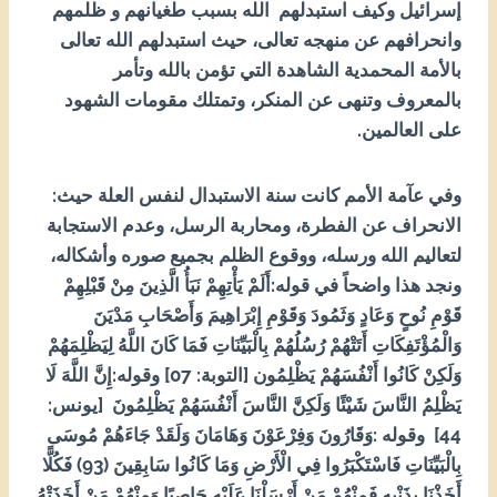
إسرائيل وكيف استبدلهم الله بسبب طغيانهم و ظلمهم
وانحرافهم عن منهجه تعالى، حيث استبدلهم الله تعالى
بالأمة المحمدية الشاهدة التي تؤمن بالله وتأمر
بالمعروف وتنهى عن المنكر، وتمتلك مقومات الشهود
على العالمين.
وفي عآمة الأمم كانت سنة الاستبدال لنفس العلة حيث:
الانحراف عن الفطرة، ومحاربة الرسل، وعدم الاستجابة
لتعاليم الله ورسله، ووقوع الظلم بجميع صوره وأشكاله،
ونجد هذا واضحاً في قوله:أَلَمْ يَأْتِهِمْ نَبَأُ الَّذِينَ مِنْ قَبْلِهِمْ
قَوْمِ نُوحٍ وَعَادٍ وَثَمُودَ وَقَوْمِ إِبْرَاهِيمَ وَأَصْحَابِ مَدْيَنَ
وَالْمُؤْتَفِكَاتِ أَتَتْهُمْ رُسُلُهُمْ بِالْبَيِّنَاتِ فَمَا كَانَ اللَّهُ لِيَظْلِمَهُمْ
وَلَكِنْ كَانُوا أَنْفُسَهُمْ يَظْلِمُون [التوبة: 70] وقوله:إِنَّ اللَّهَ لَا
يَظْلِمُ النَّاسَ شَيْئًا وَلَكِنَّ النَّاسَ أَنْفُسَهُمْ يَظْلِمُونَ [يونس:
44] وقوله :وَقَارُونَ وَفِرْعَوْنَ وَهَامَانَ وَلَقَدْ جَاءَهُمْ مُوسَى
بِالْبَيِّنَاتِ فَاسْتَكْبَرُوا فِي الْأَرْضِ وَمَا كَانُوا سَابِقِينَ (39) فَكُلًّا
أَخَذْنَا بِذَنْبِهِ فَمِنْهُمْ مَنْ أَرْسَلْنَا عَلَيْهِ حَاصِبًا وَمِنْهُمْ مَنْ أَخَذَتْهُ