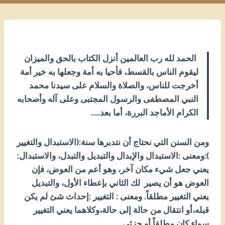
الحمد لله رب العالمين أنزل الكتاب بالحق والميزان
ليقوم الناس بالقسط، فأحيا به أمة وجعلها به خير أمة
أخرجت للناس، والصلاة والسلام على سيدنا محمد
النبي المصطفى والرسول المجتبى وعلى آله وأصحابه
الكرام الأماجد البررة، أما بعد…..
ومن السنن التي نحتاج أن نتدبرها سنة:(الاستبدال والتغيير
):ومعنى :الاستبدال والإبدال والتبديل والتبدل، والاستبدال:
يعني جعل شيء مكان آخر، وهو أعم من العوض، فإن
العوض هو أن يصير
لك الثاني بإعطاء الأول، والتبديل
يعني التغيير مطلقاً. ومعنى : التغيير :إحداث شئ لم يكن
قبله،أو انتقال من حالة إلى حالة،وكلاهما يعني التغيير
سواء كان مطلقاً أو جزئي.