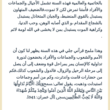
بالخاتمية والعالمية فهذه السنة تشمل الأجيال والجماعات
والأفراد فأمتنا تمرض لكن لا تموت،فالضعيف المتهاون
يستبدل بالقوي المنضبط، والجبان المتخاذل يستبدل
بالشجاع المقدام ،و الذي أصابه الوهن، وحب الدنيا،
وكراهية الموت يستبدل بمن لا يخشى في الله لومة لائم
.
وهذا ملمح قرآني جلي في هذه السنة يظهر لنا كون أن
الأمم والشعوب والجماعات والأفراد يخضعون لدورة
تداولية كالإنسان يمر بمراحل قوة وضعف إلى أن يصل
إلى مرحلة الرحيل والزوال، فالدول والشعوب كذلك،فكم
من حضارات قامت واندثرت، وكم من أمم وجماعات
استبدلت وذهبت، يقول تعالى: ﵟوَتِلْكَ الْأَيَّامُ نُدَاوِلُهَا
بَيْنَ النَّاسِ وَلِيَعْلَمَ اللَّهُ الَّذِينَ آمَنُوا وَيَتَّخِذَ مِنْكُمْ شُهَدَاءَ
وَاللَّهُ لَا يُحِبُّ الظَّالِمِينﵞ [آل عمران: 140].