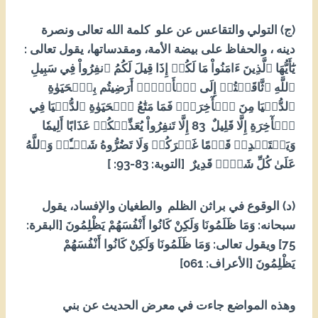
(ج) التولي والتقاعس عن علو كلمة الله تعالى ونصرة
دينه ، والحفاظ على بيضة الأمة، ومقدساتها، يقول تعالى :
يَٰٓأَيُّهَا ٱلَّذِينَ ءَامَنُواْ مَا لَكُمۡ إِذَا قِيلَ لَكُمُ ٱنفِرُواْ فِي سَبِيلِ
ٱللَّهِ ٱثَّاقَلۡتُمۡ إِلَى ٱلۡأَرۡضِۚ أَرَضِيتُم بِٱلۡحَيَوٰةِ
ٱلدُّنۡيَا مِنَ ٱلۡأٓخِرَةِۚ فَمَا مَتَٰعُ ٱلۡحَيَوٰةِ ٱلدُّنۡيَا فِي
ٱلۡأٓخِرَةِ إِلَّا قَلِيلٌ 38 إِلَّا تَنفِرُواْ يُعَذِّبۡكُمۡ عَذَابًا أَلِيمٗا
وَيَسۡتَبۡدِلۡ قَوۡمًا غَيۡرَكُمۡ وَلَا تَضُرُّوهُ شَيۡـٔٗاۗ وَٱللَّهُ
عَلَىٰ كُلِّ شَيۡءٖ قَدِيرٌ
[التوبة: 38-39: ]
(د) الوقوع في براثن الظلم والطغيان والإفساد، يقول
سبحانه: وَمَا ظَلَمُونَا وَلَكِنْ كَانُوا أَنْفُسَهُمْ يَظْلِمُونَ [البقرة:
57] ويقول تعالى: وَمَا ظَلَمُونَا وَلَكِنْ كَانُوا أَنْفُسَهُمْ
يَظْلِمُونَ [الأعراف: 160]
وهذه المواضع جاءت في معرض الحديث عن بني