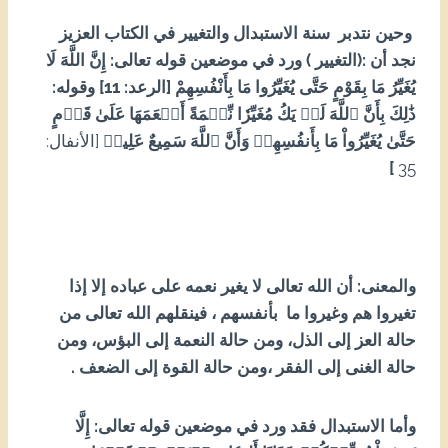
وحين نتدبر سنة الاستبدال والتغيير في الكتاب العزيز
نجد أن :(التغيير ) ورد في موضعين قوله تعالى: إِنَّ اللَّهَ لَا
يُغَيِّرُ مَا بِقَوْمٍ حَتَّى يُغَيِّرُوا مَا بِأَنْفُسِهِمْ [الرعد: 11] وقوله:
ذَٰلِكَ بِأَنَّ ٱللَّهَ لَمۡ يَكُ مُغَيِّرٗا نِّعۡمَةً أَنۡعَمَهَا عَلَىٰ قَوۡمٍ
حَتَّىٰ يُغَيِّرُواْ مَا بِأَنفُسِهِمۡ وَأَنَّ ٱللَّهَ سَمِيعٌ عَلِيمٞ
[الأنفال:
]
53
والمعنى: أن الله تعالى لا يغير نعمه على عباده إلا إذا
تغيروا هم وغيروا ما بأنفسهم ، فينقلهم الله تعالى من
حالة العز إلى الذل، ومن حالة النعمة إلى البؤس، ومن
حالة الغنى إلى الفقر ،ومن حالة القوة إلى الضعف .
وأما الاستبدال فقد ورد في موضعين قوله تعالى: إِلَّا