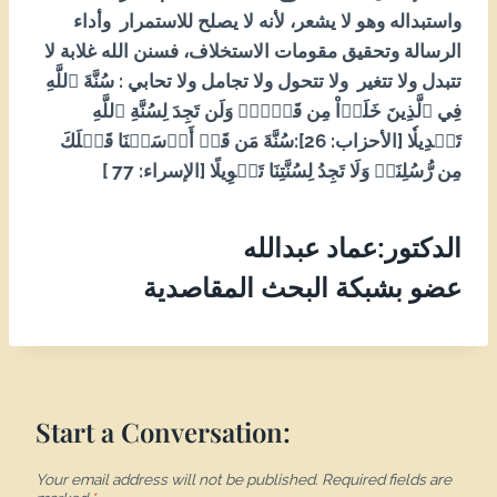
واستبداله وهو لا يشعر، لأنه لا يصلح للاستمرار وأداء
الرسالة وتحقيق مقومات الاستخلاف، فسنن الله غلابة لا
تتبدل ولا تتغير ولا تتحول ولا تجامل ولا تحابي : سُنَّةَ ٱللَّهِ
فِي ٱلَّذِينَ خَلَوۡاْ مِن قَبۡلُۖ وَلَن تَجِدَ لِسُنَّةِ ٱللَّهِ
تَبۡدِيلٗا [الأحزاب: 62]:سُنَّةَ مَن قَدۡ أَرۡسَلۡنَا قَبۡلَكَ
مِن رُّسُلِنَاۖ وَلَا تَجِدُ لِسُنَّتِنَا تَحۡوِيلًا [الإسراء: 77 ]
الدكتور:عماد عبدالله
عضو بشبكة البحث المقاصدية
Start a Conversation:
Your email address will not be published.
Required fields are