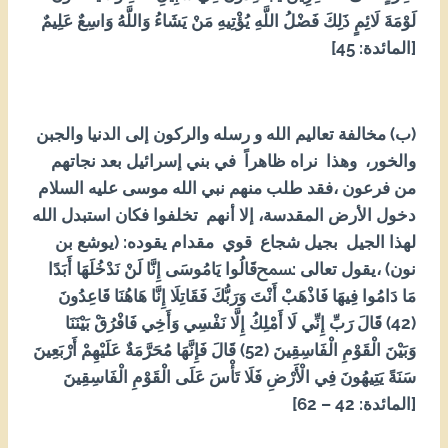
لَوْمَةَ لَائِمٍ ذَلِكَ فَضْلُ اللَّهِ يُؤْتِيهِ مَنْ يَشَاءُ وَاللَّهُ وَاسِعٌ عَلِيمٌ
[المائدة: 54]
(ب) مخالفة تعاليم الله و رسله والركون إلى الدنيا والجبن
والخور، وهذا نراه ظاهراً في بني إسرائيل بعد نجاتهم
من فرعون ،فقد طلب منهم نبي الله موسى عليه السلام
دخول الأرض المقدسة، إلا أنهم تخلفوا فكان استبدل الله
لهذا الجيل بجيل شجاع قوي مقدام يقوده: (يوشع بن
نون) ،يقول تعالى :ﵟقَالُوا يَامُوسَى إِنَّا لَنْ نَدْخُلَهَا أَبَدًا
مَا دَامُوا فِيهَا فَاذْهَبْ أَنْتَ وَرَبُّكَ فَقَاتِلَا إِنَّا هَاهُنَا قَاعِدُونَ
(24) قَالَ رَبِّ إِنِّي لَا أَمْلِكُ إِلَّا نَفْسِي وَأَخِي فَافْرُقْ بَيْنَنَا
وَبَيْنَ الْقَوْمِ الْفَاسِقِينَ (25) قَالَ فَإِنَّهَا مُحَرَّمَةٌ عَلَيْهِمْ أَرْبَعِينَ
سَنَةً يَتِيهُونَ فِي الْأَرْضِ فَلَا تَأْسَ عَلَى الْقَوْمِ الْفَاسِقِينَ
[المائدة: 24 – 26]