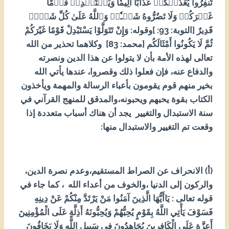
تَنفِرُواْ يُعَذِّبۡكُمۡ عَذَابًا أَلِيمٗا وَيَسۡتَبۡدِلۡ قَوۡمًا
غَيۡرَكُمۡ وَلَا تَضُرُّوهُ شَيۡـٔٗاۗ وَٱللَّهُ عَلَىٰ كُلِّ شَيۡءٖ
قَدِيرٌ [التوبة: 39: ]وقوله: وَإِنْ تَتَوَلَّوْا يَسْتَبْدِلْ قَوْمًا غَيْرَكُمْ
ثُمَّ لَا يَكُونُوا أَمْثَالَكُم [محمد: 38] وكلاهما تحذير من الله
تعالى لهذه الأمة بأن لا يتولوا عن هذا الدين ونصرته
والدفاع عنه، فإن فعلوا ذلك وقصروا، عندها يأتي الله
بخير منهم قوم يقومون بأعباء الرسالة والمهمة ويأخذون
الكتاب بقوة يحبهم ويحبونه،والمدقق للمنهج القرآني في
سنة الاستبدال والتغيير يجد أن هناك أسباب متعددة إذا
وقعت تم التغيير والاستبدال منها:
(أ) الانحراف عن الصراط المستقيم،وعدم نصرة الدين،
والركون إلى الدنيا ،والخوف من أعداء الله ، كما جاء في
قوله تعالى : يَاأَيُّهَا الَّذِينَ آمَنُوا مَنْ يَرْتَدَّ مِنْكُمْ عَنْ دِينِهِ
فَسَوْفَ يَأْتِي اللَّهُ بِقَوْمٍ يُحِبُّهُمْ وَيُحِبُّونَهُ أَذِلَّةٍ عَلَى الْمُؤْمِنِينَ
أَعِزَّةٍ عَلَى الْكَافِرِينَ يُجَاهِدُونَ فِي سَبِيلِ اللَّهِ وَلَا يَخَافُونَ