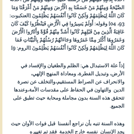
الصَّيْحَةُ وَمِنْهُمْ مَنْ خَسَفْنَا بِهِ الْأَرْضَ وَمِنْهُمْ مَنْ أَغْرَقْنَا وَمَا
كَانَ اللَّهُ لِيَظْلِمَهُمْ وَلَكِنْ كَانُوا أَنْفُسَهُمْ يَظْلِمُونَ [العنكبوت:
39، 40] وقوله: أَوَلَمْ يَسِيرُوا فِي الْأَرْضِ فَيَنْظُرُوا كَيْفَ كَانَ
عَاقِبَةُ الَّذِينَ مِنْ قَبْلِهِمْ كَانُوا أَشَدَّ مِنْهُمْ قُوَّةً وَأَثَارُوا الْأَرْضَ
وَعَمَرُوهَا أَكْثَرَ مِمَّا عَمَرُوهَا وَجَاءَتْهُمْ رُسُلُهُمْ بِالْبَيِّنَاتِ فَمَا
كَانَ اللَّهُ لِيَظْلِمَهُمْ وَلَكِنْ كَانُوا أَنْفُسَهُمْ يَظْلِمُونَ [الروم: 9]
إذاً علة الاستبدال هي: الظلم والطغيان والإفساد في
الأرض، وتبديل الفطرة، ومعاداة المنهج الإلهي،
والانحراف عن الصراط المستقيم،والتخلف عن نصرة
الدين والتهاون في الحفاظ على مقدسات الأمة،وعندها
تتحقق هذه السنة بدون مجاملة ومحابة حيث تطبق على
الجميع.
وهذه السنة تنبه بأن نراجع أنفسنا قبل فوات الأوان حيث
يجد الإنسان نفسه خارج الخدمة فقد تم تغييره