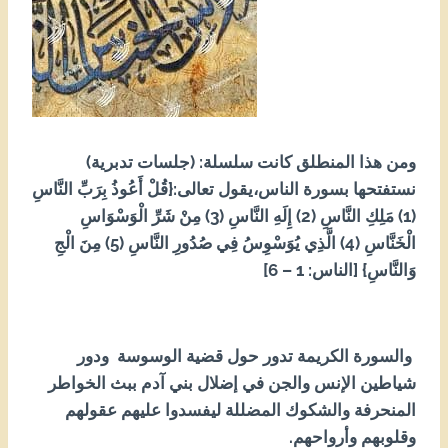
ومن هذا المنطلق كانت سلسلة: (
جلسات تدبرية
)
نستفتحها بسورة الناس،يقول تعالى:{قُلْ أَعُوذُ بِرَبِّ النَّاسِ
(1) مَلِكِ النَّاسِ (2) إِلَهِ النَّاسِ (3) مِنْ شَرِّ الْوَسْوَاسِ
الْخَنَّاسِ (4) الَّذِي يُوَسْوِسُ فِي صُدُورِ النَّاسِ (5) مِنَ الْجِ
وَالنَّاسِ} [الناس: 1 – 6]
والسورة الكريمة تدور حول قضية الوسوسة ودور
شياطين الإنس والجن في إضلال بني آدم ببث الخواطر
المنحرفة والشكوك المضللة ليفسدوا عليهم عقولهم
وقلوبهم وأرواحهم.