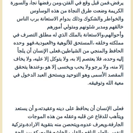
يرفض،فمن قبل وقع في الفتن،ومن رفضها نجا، والسورة
الكريمة وضعت طرق النجاة من هذه الوساوس
والخواطر والشكوك وذلك بدوام الاستعانة برب الناس
خالقهم ومدبر شئونهم ومتولي أمورهم
وأحوالهم،والاستعانة بالملك الذي له مطلق التصرف في
مملكته وخلقه ،المستحق للألوهية وhلعبودية،فهو وحده
الحافظ والمنجي من الشياطين،فعلى الإنسان أن يلجأ
إليه وحده، فلا يعتصم إلا به، ولا يتوكل إلا عليه، ولا يخاف
إلا منه، ولا يرجو ولا يحب ويخسى إلا هو ،وعندها يتحقق
المقصد الأسمى وهو التوحيد ويستحق العبد الدخول في
معية الله وتوفيقه.
فعلى الإنسان أن يحافظ على دينه وعقيدته،و أن يستعد
ويتأهب للدفاع عن قلبه وعقله من هذه الموجات
الجارفة،ويعرف عدوه،ويتحصن منه بتقوية الارادة،وتزكية
النفس بالعلم النافع والقلب الخاشع،فالمعركة بين الحق