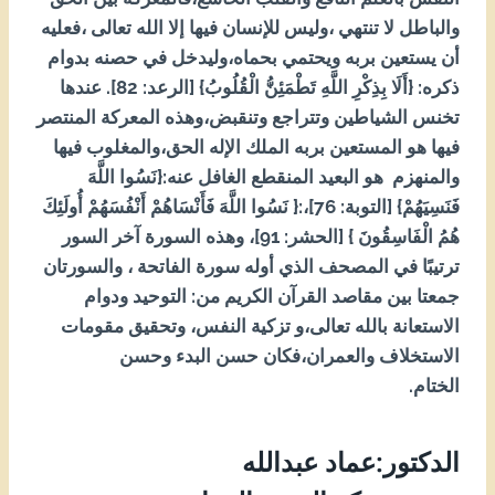
والباطل لا تنتهي ،وليس للإنسان فيها إلا الله تعالى ،فعليه
أن يستعين بربه ويحتمي بحماه،وليدخل في حصنه بدوام
ذكره: {أَلَا بِذِكْرِ اللَّهِ تَطْمَئِنُّ الْقُلُوبُ} [الرعد: 28]. عندها
تخنس الشياطين وتتراجع وتنقبض،وهذه المعركة المنتصر
فيها هو المستعين بربه الملك الإله الحق،والمغلوب فيها
والمنهزم هو البعيد المنقطع الغافل عنه:{نَسُوا اللَّهَ
فَنَسِيَهُمْ} [التوبة: 67]،:{ نَسُوا اللَّهَ فَأَنْسَاهُمْ أَنْفُسَهُمْ أُولَئِكَ
هُمُ الْفَاسِقُونَ } [الحشر: 19]، وهذه السورة آخر السور
ترتيبًا في المصحف الذي أوله سورة الفاتحة ، والسورتان
جمعتا بين مقاصد القرآن الكريم من: التوحيد ودوام
الاستعانة بالله تعالى،و تزكية النفس، وتحقيق مقومات
الاستخلاف والعمران،فكان حسن البدء وحسن
الختام.
الدكتور:عماد عبدالله