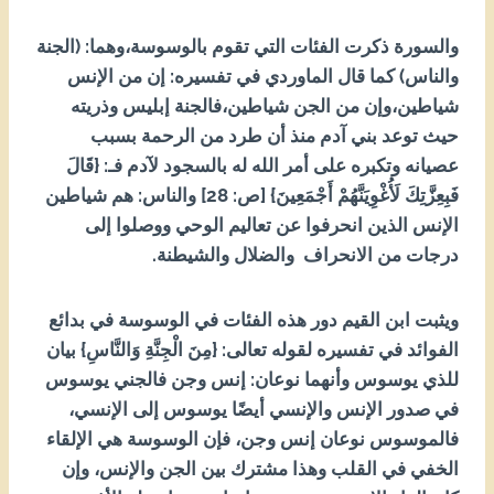
والسورة ذكرت الفئات التي تقوم بالوسوسة،وهما: (الجنة
والناس)
كما قال الماوردي في تفسيره: إن من الإنس
شياطين،وإن من الجن شياطين،فالجنة إبليس وذريته
حيث توعد بني آدم منذ أن طرد من الرحمة بسبب
عصيانه وتكبره على أمر الله له بالسجود لآدم فـ:
{قَالَ
فَبِعِزَّتِكَ لَأُغْوِيَنَّهُمْ أَجْمَعِينَ} [ص: 82] والناس: هم شياطين
الإنس الذين انحرفوا عن تعاليم الوحي ووصلوا إلى
درجات من الانحراف والضلال والشيطنة.
ويثبت ابن القيم دور هذه الفئات في الوسوسة في بدائع
الفوائد في تفسيره لقوله تعالى: {مِنَ الْجِنَّةِ وَالنَّاسِ} بيان
للذي يوسوس وأنهما نوعان: إنس وجن فالجني يوسوس
في صدور الإنس والإنسي أيضًا يوسوس إلى الإنسي،
فالموسوس نوعان إنس وجن، فإن الوسوسة هي الإلقاء
الخفي في القلب وهذا مشترك بين الجن والإنس، وإن