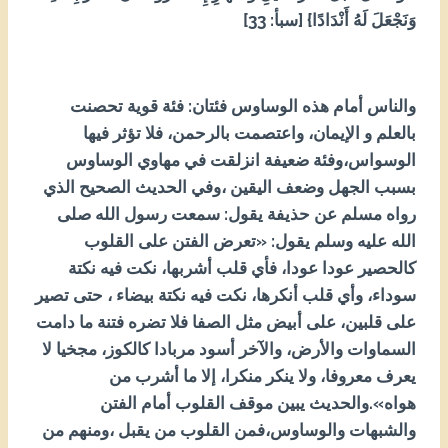
وَنَجْعَلَ لَهُ أَنْدَادًا} [سبأ: 33]
والناس أمام هذه الوساوس فئتان: فئة قوية تحصنت
بالعلم و الإيمان، واعتصمت بالرحمن، فلا تؤثر فيها
الوسواس،وفئة ضعيفة انزلقت في مهاوي الوساوس
بسبب الجهل وضعف اليقين ،وفي الحديث الصحيح الذي
رواه مسلم عن حذيفة يقول: سمعت رسول الله صلى
الله عليه وسلم يقول: «تعرض الفتن على القلوب
كالحصير عودا عودا، فأي قلب أشربها، نكت فيه نكتة
سوداء، وأي قلب أنكرها، نكت فيه نكتة بيضاء ، حتى تصير
على قلبين، على أبيض مثل الصفا فلا تضره فتنة ما دامت
السماوات والأرض، والآخر أسود مربادا كالكوز، مجخيا لا
يعرف معروفا، ولا ينكر منكرا، إلا ما أشرب من
هواه».والحديث يبين موقف القلوب أمام الفتن
والشبهات والوساوس،فمن القلوب من يقبل ،ومنهم من