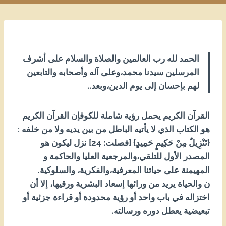
الحمد لله رب العالمين والصلاة والسلام على أشرف
المرسلين سيدنا محمد،وعلى آله وأصحابه والتابعين
لهم بإحسان إلى يوم الدين،وبعد..
القرآن الكريم يحمل رؤية شاملة للكو
فإن القرآن الكريم
هو الكتاب الذي لا يأتيه الباطل من بين يديه ولا من خلفه
:
{تَنْزِيلٌ مِنْ حَكِيمٍ حَمِيدٍ} [فصلت: 42] نزل ليكون هو
المصدر الأول للتلقي،والمرجعية العليا والحاكمة و
المهيمنة على حياتنا المعرفية،والفكرية، والسلوكية.
ن والحياة يريد من ورائها إسعاد البشرية ورقيها، إلا أن
اختزاله في باب واحد أو رؤية محدودة أو قراءة جزئية أو
تبعيضية يعطل دوره ورسالته.