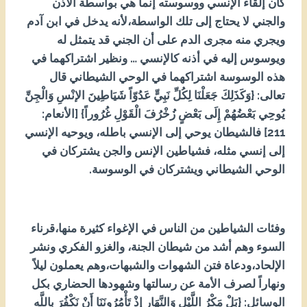
كان إلقاء الإنسي ووسوسته إنما هي بواسطة الأذن
والجني لا يحتاج إلى تلك الواسطة،لأنه يدخل في ابن آدم
ويجري منه مجرى الدم على أن الجني قد يتمثل له
ويوسوس إليه في أذنه كالإنسي … ونظير اشتراكهما في
هذه الوسوسة اشتراكهما في الوحي الشيطاني قال
تعالى: {وَكَذَلِكَ جَعَلْنَا لِكُلِّ نَبِيٍّ عَدُوّاً شَيَاطِينَ الإنْسِ وَالْجِنِّ
يُوحِي بَعْضُهُمْ إِلَى بَعْضٍ زُخْرُفَ الْقَوْلِ غُرُوراً} [الأنعام:
112] فالشيطان يوحي إلى الإنسي باطله، ويوحيه الإنسي
إلى إنسي مثله، فشياطين الإنس والجن يشتركان في
الوحي الشيطاني ويشتركان في الوسوسة.
وفئات الشياطين من الناس في الإغواء كثيرة منها،قرناء
السوء وهم أشد من شيطان الجنة، والغزو الفكري ونشر
الإلحاد،ودعاة فتن الشهوات والشبهات،وهم يعملون ليلاً
ونهاراً لصرف الأمة عن رسالتها وشهودها الحضاري بكل
الوسائل: {بَلْ مَكْرُ اللَّيْلِ وَالنَّهَارِ إِذْ تَأْمُرُونَنَا أَنْ نَكْفُرَ بِاللَّهِ