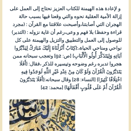
و لإعادة هذه الهيمنة للكتاب العزيز نحتاج إلى العمل على
إزالة الأمية العقلية نحوه والتي وقعنا فيها بسبب حالة
الهجران التي أصابتنا،وأصبحت علاقتنا مع القرآن : (مجرد
قراءة وحفظ) بلا فهم و وعى،رغم أن غاية نزوله : (التدبر)
للوصول إلى العمل والتطبيق والتزيل والهيمنة على كل
نواحي ومناحي الحياة،:{كِتَابٌ أَنْزَلْنَاهُ إِلَيْكَ مُبَارَكٌ لِيَدَّبَّرُوا
آيَاتِهِ وَلِيَتَذَكَّرَ أُولُو الْأَلْبَابِ} [ص: 29] وتعجب سبحانه ممن
هجروا تدبره رغم وضوحه وتيسيره للذكر ،فقال: {أَفَلَا
يَتَدَبَّرُونَ الْقُرْآنَ وَلَوْ كَانَ مِنْ عِنْدِ غَيْرِ اللَّهِ لَوَجَدُوا فِيهِ
اخْتِلَافًا كَثِيرًا} [النساء: 82] وقال سبحانه:{أَفَلَا يَتَدَبَّرُونَ
الْقُرْآنَ أَمْ عَلَى قُلُوبٍ أَقْفَالُهَا} [محمد: 24]