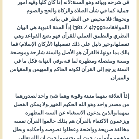
في شرحه وبيانه وهو السنة؛لأنه إذا كان كلياً وفيه أمور
جملية كما في شأن الصلاة والزكاة والحج والصوم
ونحوها؛ فلا محيص عن النظر في بيانه.
(الموافقات1997(4 / 183) إذاً السنة النبوية هي البيان
النظري والتطبيق العملي للقرآن فهو يضع القواعد وهي
تفصلها،وخير دليل على ذلك تفصيلها (لأركان الإسلام) فما
بالك بما دونها،فالقرآن هو الأصل والسنة شارحة وموضحة
ومبينة ومفصلة ومظهرة لما فيه،وفي النهاية فكل ما في
السنة يرجع إلى القرآن لكونه الحاكم والمهيمن والمقياس
والميزان.
إذاً العلاقة بينهما متينة وقوية وهما شئ واحد لصدورهما
من مصدر واحد وهو الله الحكيم الخبير،ولا يمكن الفصل
بينهما،والذين يدعون الاستغناء عن السنة المطهرة
ويزعمون الاكتفاء بالقرآن هم بذلك خالفوا القرآن نفسه
مخالفة صريحة وواضحة وعطلوا نصوصه وأحكامه وبطل
مذهبهم وأتوا من حيث لم يحتسبوا حيث إن الله تعالى