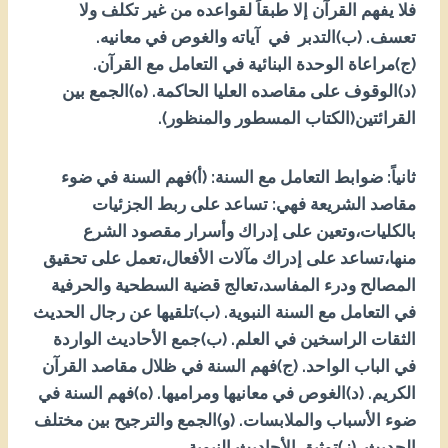
فلا يفهم القرآن إلا طبقاً لقواعده من غير تكلف ولا
تعسف. (ب)التدبر في آياته والغوص في معانيه.
(ج)مراعاة الوحدة البنائية في التعامل مع القرآن.
(د)الوقوف على مقاصده العليا الحاكمة. (ه)الجمع بين
القرائتين(الكتاب المسطور والمنظور).
ثانياً: ضوابط التعامل مع السنة: (أ)فهم السنة في ضوء
مقاصد الشريعة فهي: تساعد على ربط الجزئيات
بالكليات،وتعين على إدراك وأسرار مقصود الشرع
منها،تساعد على إدراك مآلات الأفعال،تعمل على تحقيق
المصالح ودرء المفاسد،تعالج قضية السطحية والحرفية
في التعامل مع السنة النبوية. (ب)تلقيها عن رجال الحديث
الثقات الراسخين في العلم. (ب)جمع الأحاديث الواردة
في الباب الواحد. (ج)فهم السنة في ظلال مقاصد القرآن
الكريم. (د)الغوص في معانيها ومراميها. (ه)فهم السنة في
ضوء الأسباب والملابسات. (و)الجمع والترجيح بين مختلف
الحديث. (ز)توثيق الأحاديث النبوية.