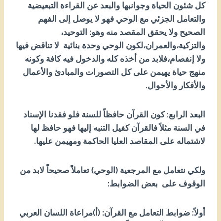
كل شئون الحياة وجوانبها والبعد عن القراءة التبعيضية
والتعامل الجزئي مع الوحي فهو لا يوصل إلى الفهم
الصحيح ولا يحقق المقصد منه وهو: التوحيد،
والتزكية،والعمران،لكون الوحي وحدة بنائية لا تناقض فيها
ولا إنفصام،فلابد من أخذه كله والدخول فيه كافة وكونه
منهج حياة يهيمن على كل التصورات والمبادئ والأعمال
والأفكار والأحوال.
البعد الرابع: كون القرآن حافظاً للسنة فلو فقدنا الإسناد
في السنة مثلاً فالقرآن كفيل التنبه إليها فهو حافظ لها
لاشتماله على المقاصد العليا الحاكمة ومهيمن عليها.
ولكي نتعامل مع المرجعية (الوحي) تعاملاً صحيحاً لابد من
الوقوف على بعض الضوابط:
أولاً: ضوابط التعامل مع القرآن: (أ)مراعاة اللسان العربي