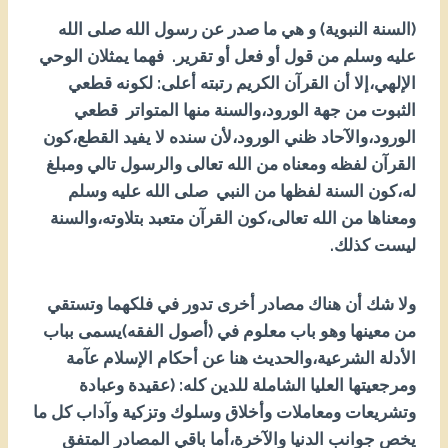
(السنة النبوية) و هي ما صدر عن رسول الله صلى الله
عليه وسلم من قول أو فعل أو تقرير. فهما يمثلان الوحي
الإلهي،إلا أن القرآن الكريم رتبته أعلى: لكونه قطعي
الثبوت من جهة الورود،والسنة منها المتواتر قطعي
الورود،والآحاد ظني الورود،لأن سنده لا يفيد القطع،كون
القرآن لفظه ومعناه من الله تعالى والرسول تالي ومبلغ
له،كون السنة لفظها من النبي صلى الله عليه وسلم
ومعناها من الله تعالى،كون القرآن متعبد بتلاوته،والسنة
ليست كذلك.
ولا شك أن هناك مصادر أخرى تدور في فلكهما وتستقي
من معينها وهو باب معلوم في (أصول الفقه)يسمى بباب
الأدلة الشرعية،والحديث هنا عن أحكام الإسلام عآمة
ومرجعيتها العليا الشاملة للدين كله: (عقيدة وعبادة
وتشريعات ومعاملات وأخلاق وسلوك وتزكية وآداب كل ما
يخص جوانب الدنيا والآخرة،أما باقي المصادر المتفق