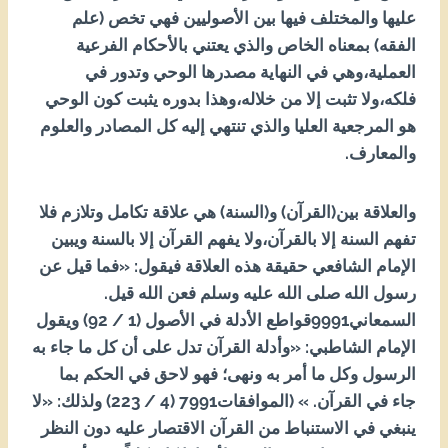
عليها والمختلف فيها بين الأصوليين فهي تخص (علم
الفقه) بمعناه الخاص والذي يعتني بالأحكام الفرعية
العملية،وهي في النهاية مصدرها الوحي وتدور في
فلكه،ولا تثبت إلا من خلاله،وهذا بدوره يثبت كون الوحي
هو المرجعية العليا والذي تنتهي إليه كل المصادر والعلوم
والمعارف.
والعلاقة بين(القرآن) و(السنة) هي علاقة تكامل وتلازم فلا
تفهم السنة إلا بالقرآن،ولا يفهم القرآن إلا بالسنة ويبين
الإمام الشافعي حقيقة هذه العلاقة فيقول: «فما قيل عن
رسول الله صلى الله عليه وسلم فعن الله قيل.
السمعاني1999قواطع الأدلة في الأصول (1 / 29) ويقول
الإمام الشاطبي: «وأدلة القرآن تدل على أن كل ما جاء به
الرسول وكل ما أمر به ونهى؛ فهو لاحق في الحكم بما
جاء في القرآن. » (الموافقات1997 (4 / 322) ولذلك: «لا
ينبغي في الاستنباط من القرآن الاقتصار عليه دون النظر