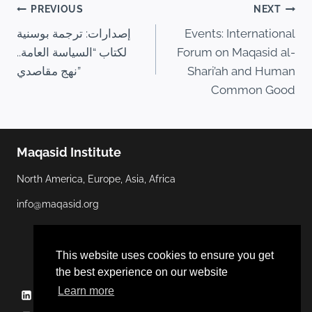
PREVIOUS
NEXT
Events: International
إصدارات: ترجمة بوسنية
Forum on Maqasid al-
لكتاب “السياسة العامة..
Shari’ah and Human
نهج مقاصدي”
Common Good
Maqasid Institute
North America, Europe, Asia, Africa
info@maqasid.org
This website uses cookies to ensure you get
the best experience on our website
Learn more
Linkedin
YouTube
Facebook
Twitter