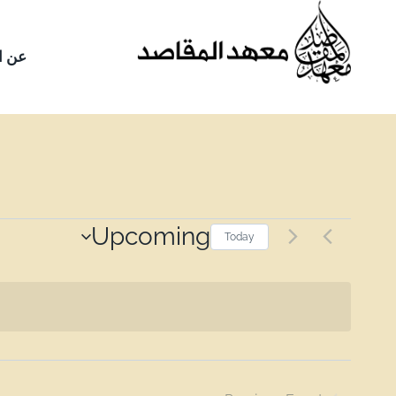
عن ا
Upcoming
Today
Select
date.