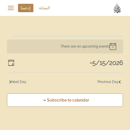
المجلة
إدعمنا
There are no upcoming events.
Notice
ews
vent
5/15/2026
Day
Select
ion
iews
date.
tion
Next Day
Previous Day
Subscribe to calendar