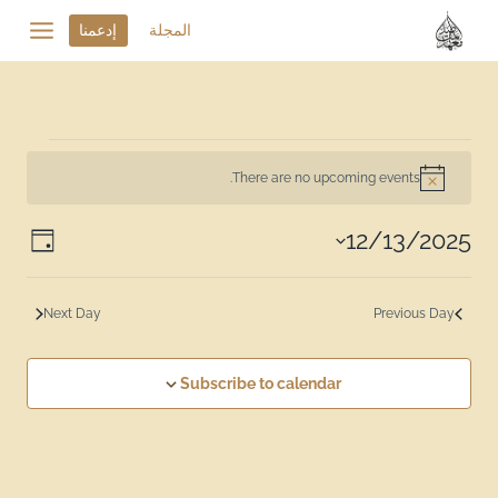
المجلة
إدعمنا
There are no upcoming events.
Notice
ews
vent
12/13/2025
Day
Select
ion
iews
date.
tion
Next Day
Previous Day
Subscribe to calendar