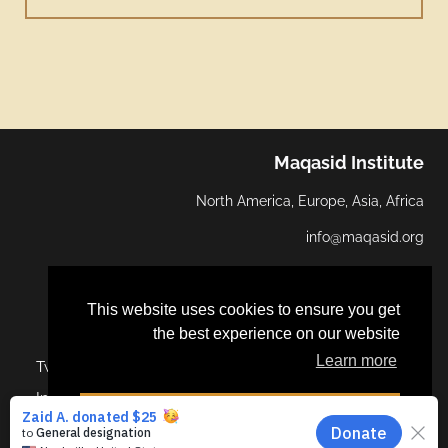
Maqasid Institute
North America, Europe, Asia, Africa
info@maqasid.org
This website uses cookies to ensure you get
the best experience on our website
Learn more
Twitter
Facebook
YouTube
Linkedin
Instagram
Dismiss
ALGOCAS
© 2026 Maqasid Institute | Hosted by